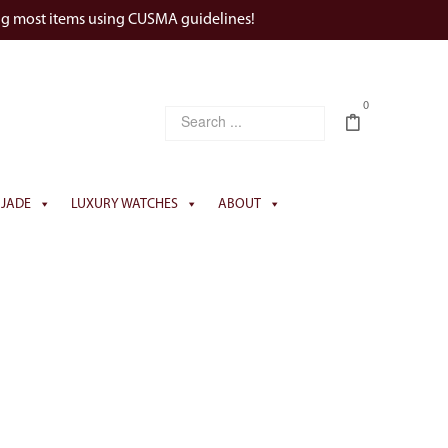
ng most items using CUSMA guidelines!
0
JADE
LUXURY WATCHES
ABOUT