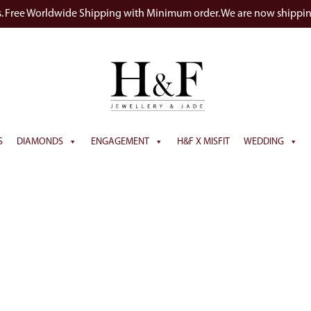
s. Free Worldwide Shipping with Minimum order. We are now shippi
S
DIAMONDS
ENGAGEMENT
H&F X MISFIT
WEDDING