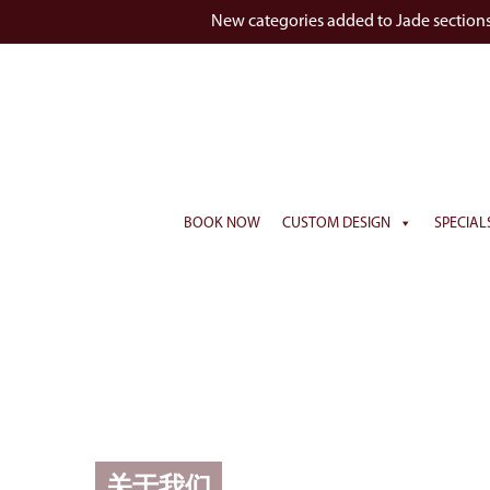
New categories added to Jade section
BOOK NOW
CUSTOM DESIGN
SPECIAL
关于我们