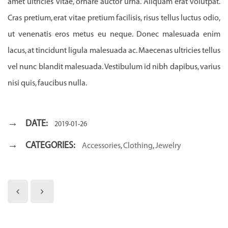
amet ultricies vitae, ornare auctor urna. Aliquam erat volutpat.
Cras pretium, erat vitae pretium facilisis, risus tellus luctus odio,
ut venenatis eros metus eu neque. Donec malesuada enim
lacus, at tincidunt ligula malesuada ac. Maecenas ultricies tellus
vel nunc blandit malesuada. Vestibulum id nibh dapibus, varius
nisi quis, faucibus nulla.
DATE:
2019-01-26
CATEGORIES:
Accessories
,
Clothing
,
Jewelry